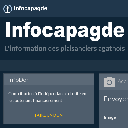
Infocapagde
L'information des plaisanciers agathois
InfoDon
Accu
Contribution à l'indépendance du site en
Envoyer
le soutenant financièrement
Image