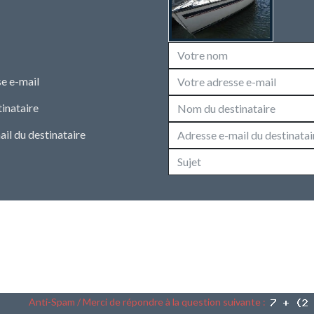
e e-mail
inataire
il du destinataire
Anti-Spam / Merci de répondre à la question suivante :