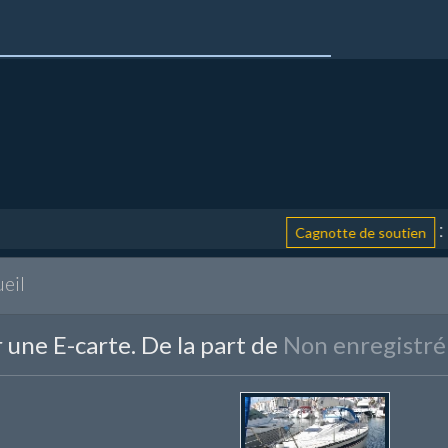
: aid
Cagnotte de soutien
eil
 une E-carte. De la part de
Non enregistré