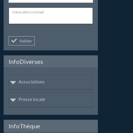
Votre adresse Email
Recevez par mail les nouveautés du site.
Valider
InfoDiverses
Associations
Presse locale
InfoThèque