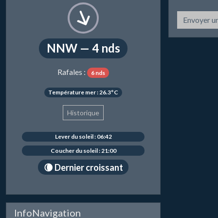
Envoyer u
NNW — 4 nds
Rafales :
6 nds
Température mer : 26.3°C
Historique
Lever du soleil : 06:42
Coucher du soleil : 21:00
🌘 Dernier croissant
InfoNavigation