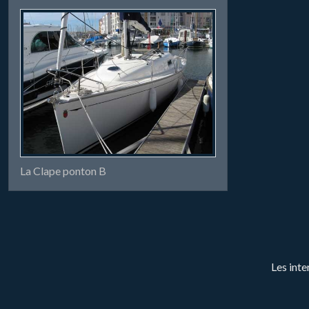
La Clape ponton B
Les inte