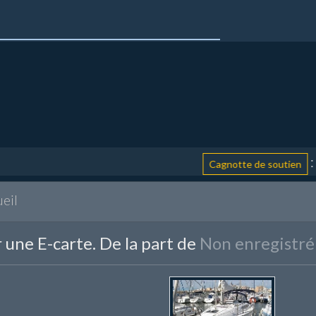
: aid
Cagnotte de soutien
eil
 une E-carte. De la part de
Non enregistré