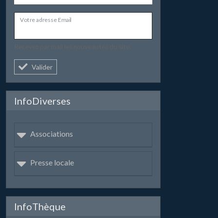
Votre adresse Email
Recevez par mail les nouveautés du site.
Valider
InfoDiverses
Associations
Presse locale
InfoThèque