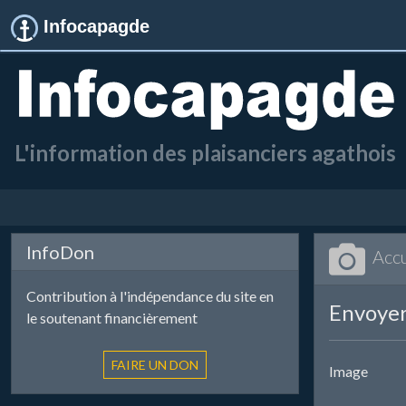
Infocapagde
L'information des plaisanciers agathois
InfoDon
Accu
Contribution à l'indépendance du site en
Envoyer
le soutenant financièrement
Image