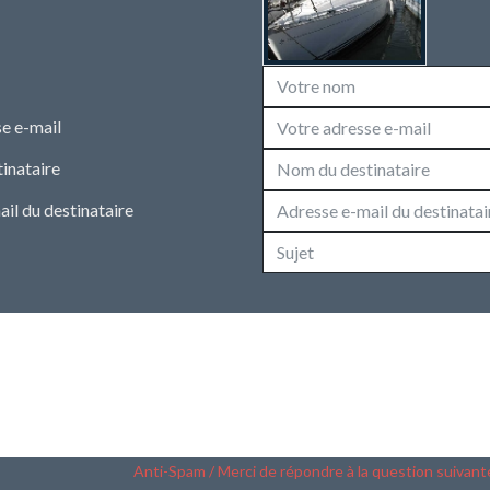
e e-mail
inataire
il du destinataire
Anti-Spam / Merci de répondre à la question suivant