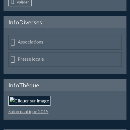
Valider
InfoDiverses
Associations
Presse locale
InfoThèque
Salon nautique 2015