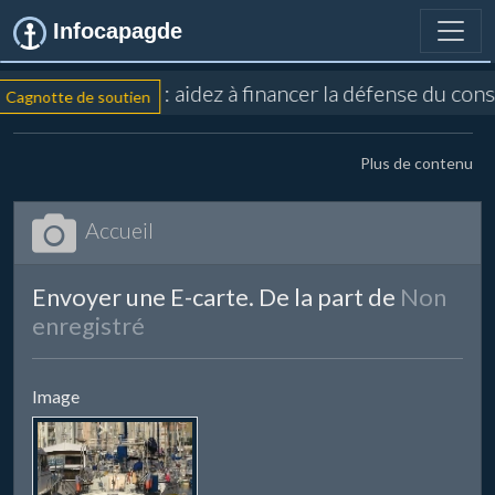
Infocapagde
: aidez à financer la défense du con
Cagnotte de soutien
Plus de contenu
Accueil
Envoyer une E-carte. De la part de
Non
enregistré
Image