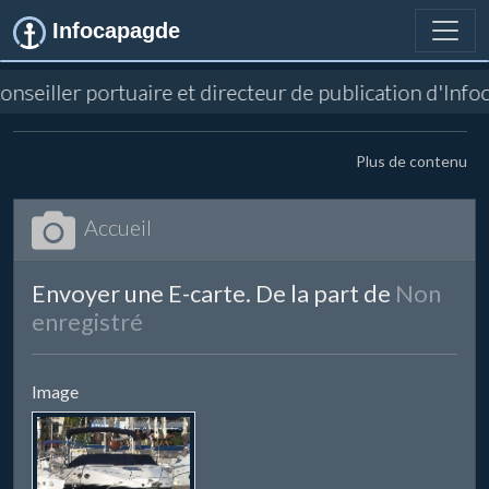
Infocapagde
 conseiller portuaire et directeur de publication d'In
Plus de contenu
Accueil
Envoyer une E-carte. De la part de
Non
enregistré
Image