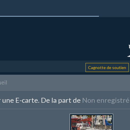
: ai
Cagnotte de soutien
eil
 une E-carte. De la part de
Non enregistré