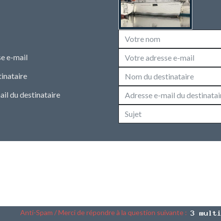
e e-mail
inataire
il du destinataire
Anti-Spam / Merci de répondre à la question suivante :