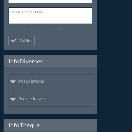
Votre adresse Email
Recevez par mail les nouveautés du site.
Valider
InfoDiverses
Associations
Presse locale
InfoThèque