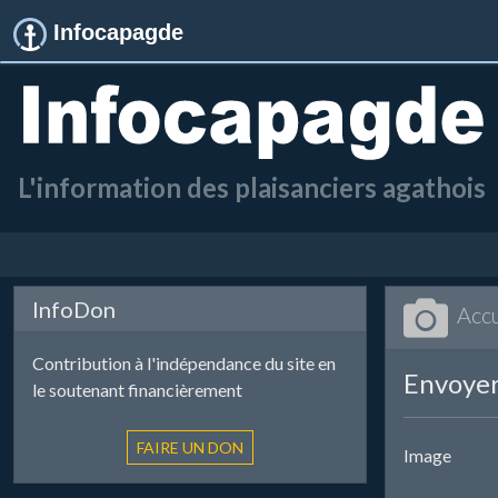
Infocapagde
L'information des plaisanciers agathois
InfoDon
Accu
Contribution à l'indépendance du site en
Envoyer
le soutenant financièrement
Image