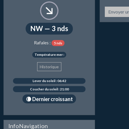
Envoyer u
NW — 3 nds
Rafales :
5 nds
Température mer :
Historique
Lever du soleil : 06:42
Coucher du soleil : 21:00
🌘 Dernier croissant
InfoNavigation