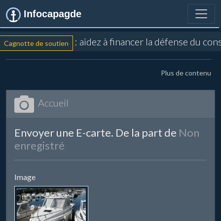
Infocapagde
: aidez à financer la défense du con
Cagnotte de soutien
Plus de contenu
Accueil
Envoyer une E-carte. De la part de
Non
enregistré
Image