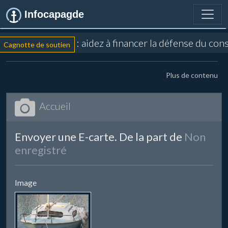
Infocapagde
: aidez à financer la défense du con
Cagnotte de soutien
Plus de contenu
Accueil
Envoyer une E-carte. De la part de
Non
enregistré
Image