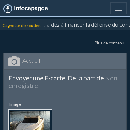
Infocapagde
: aidez à financer la défense du con
Cagnotte de soutien
Plus de contenu
Accueil
Envoyer une E-carte. De la part de
Non
enregistré
Image