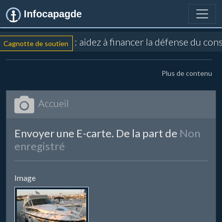
Infocapagde
: aidez à financer la défense du con
Cagnotte de soutien
Plus de contenu
Accueil
Envoyer une E-carte. De la part de
Non
enregistré
Image