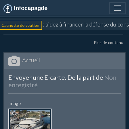
Infocapagde
: aidez à financer la défense du con
Cagnotte de soutien
Plus de contenu
Accueil
Envoyer une E-carte. De la part de
Non
enregistré
Image