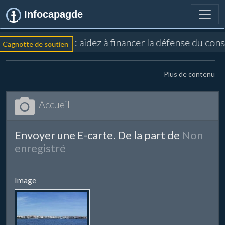
Infocapagde
: aidez à financer la défense du con
Cagnotte de soutien
Plus de contenu
Accueil
Envoyer une E-carte. De la part de
Non
enregistré
Image