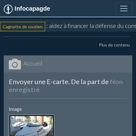
Infocapagde
: aidez à financer la défense du con
Cagnotte de soutien
Plus de contenu
Accueil
Envoyer une E-carte. De la part de
Non
enregistré
Image