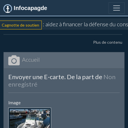
Infocapagde
: aidez à financer la défense du con
Cagnotte de soutien
Plus de contenu
Accueil
Envoyer une E-carte. De la part de
Non
enregistré
Image