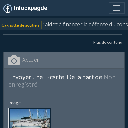
Infocapagde
: aidez à financer la défense du con
Cagnotte de soutien
Plus de contenu
Accueil
Envoyer une E-carte. De la part de
Non
enregistré
Image