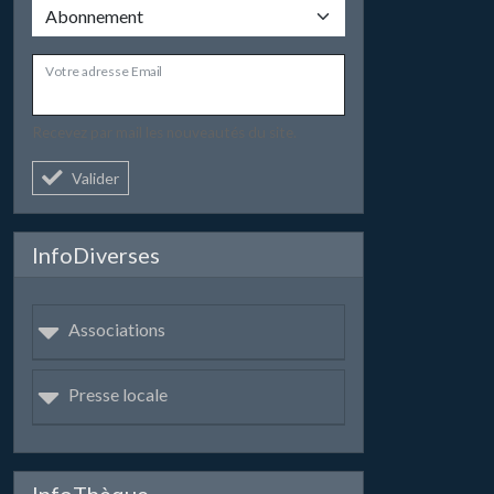
Votre adresse Email
Recevez par mail les nouveautés du site.
Valider
InfoDiverses
Associations
Presse locale
InfoThèque