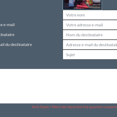
e e-mail
inataire
il du destinataire
Anti-Spam / Merci de répondre à la question suivant