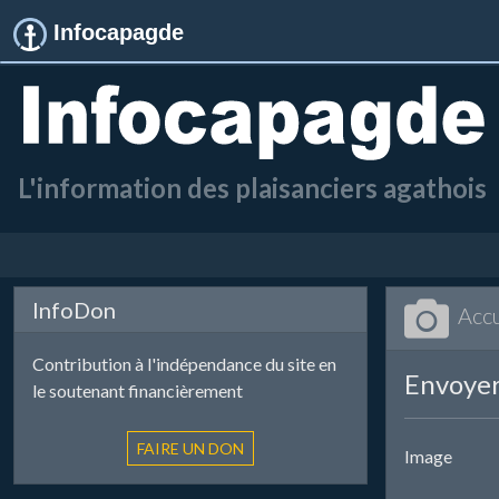
Infocapagde
L'information des plaisanciers agathois
InfoDon
Accu
Contribution à l'indépendance du site en
Envoyer
le soutenant financièrement
Image