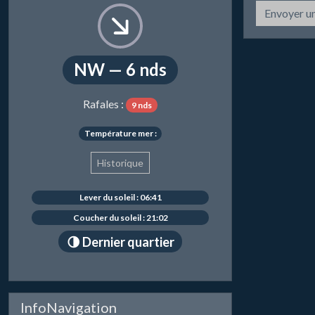
Envoyer u
NW — 6 nds
Rafales :
9 nds
Température mer :
Historique
Lever du soleil : 06:41
Coucher du soleil : 21:02
🌗 Dernier quartier
InfoNavigation