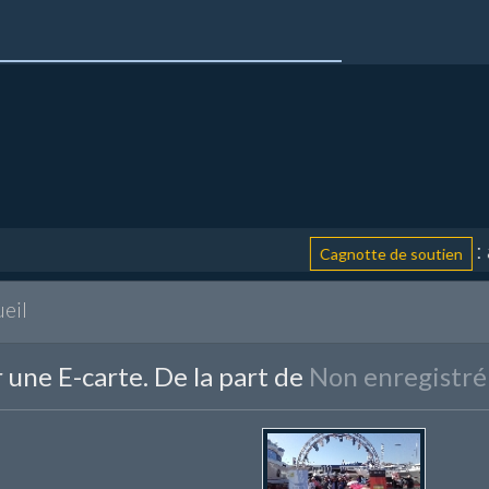
: aide
Cagnotte de soutien
eil
 une E-carte. De la part de
Non enregistré