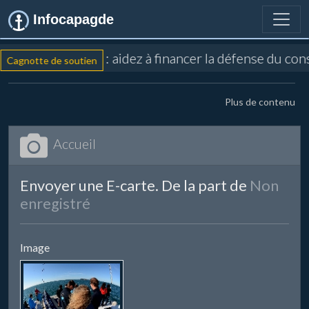
Infocapagde
: aidez à financer la défense du co
Cagnotte de soutien
Plus de contenu
Accueil
Envoyer une E-carte. De la part de
Non
enregistré
Image