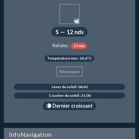
S — 12 nds
Rafales :
17 nds
Température mer : 26.6°C
Historique
Lever du soleil : 06:42
Coucher du soleil : 21:00
🌘 Dernier croissant
InfoNavigation