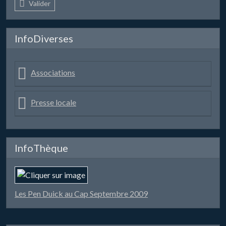
Valider
InfoDiverses
Associations
Presse locale
InfoThèque
Les Pen Duick au Cap Septembre 2009