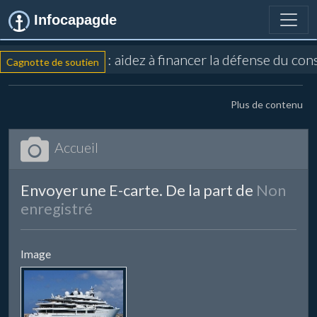
Infocapagde
: aidez à financer la défense du con
Cagnotte de soutien
Plus de contenu
Accueil
Envoyer une E-carte. De la part de
Non
enregistré
Image