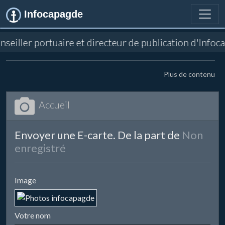
Infocapagde
conseiller portuaire et directeur de publication d'Inf
Plus de contenu
Accueil
Envoyer une E-carte. De la part de
Non
enregistré
Image
Votre nom