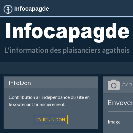
Infocapagde
L'information des plaisanciers agathois
InfoDon
Accu
Contribution à l'indépendance du site en
Envoyer
le soutenant financièrement
Image