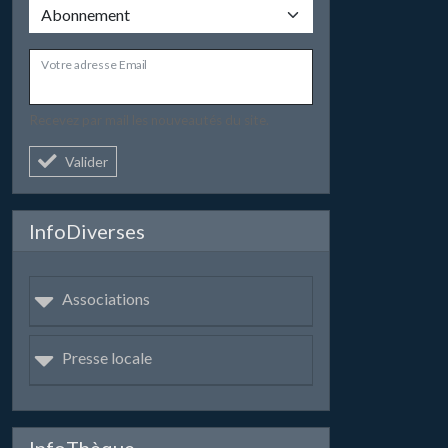
Votre adresse Email
Recevez par mail les nouveautés du site.
Valider
InfoDiverses
Associations
Presse locale
InfoThèque