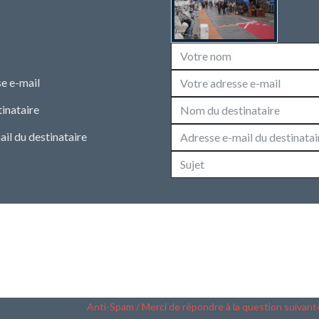
e e-mail
inataire
il du destinataire
Anti-Spam / Merci de répondre à la question suivant