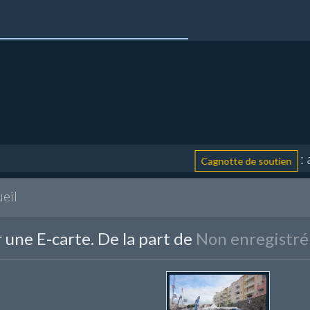
: aide
Cagnotte de soutien
eil
 une E-carte. De la part de
Non enregistré