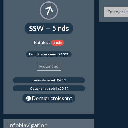
Envoyer u
SSW — 5 nds
Rafales :
8 nds
Température mer : 26.2°C
Historique
Lever du soleil : 06:43
Coucher du soleil : 20:59
🌘 Dernier croissant
InfoNavigation