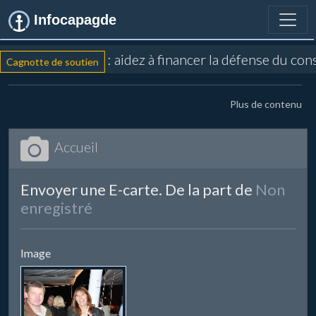
Infocapagde
: aidez à financer la défense du con
Cagnotte de soutien
Plus de contenu
Accueil
Envoyer une E-carte. De la part de
Non
enregistré
Image