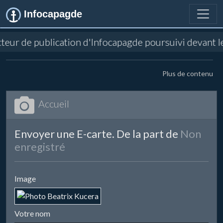
Infocapagde
recteur de publication d'Infocapagde poursuivi devant
Plus de contenu
Accueil
Envoyer une E-carte. De la part de
Non
enregistré
Image
Votre nom