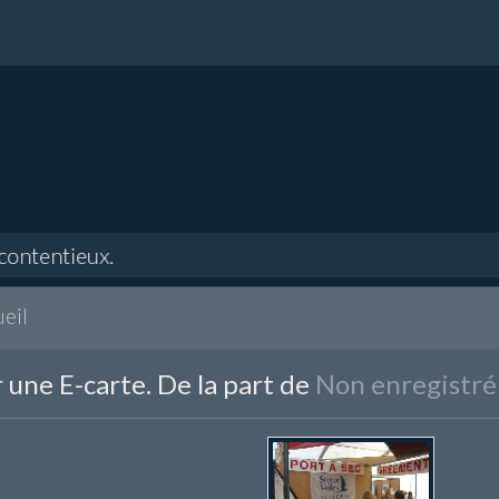
tentieux.
eil
 une E-carte. De la part de
Non enregistré