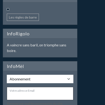
Les règles de barre
InfoRigolo
A vaincre sans baril, on triomphe sans
boire.
InfoMèl
Votre adresse Email
Recevez par mail les nouveautés du site.