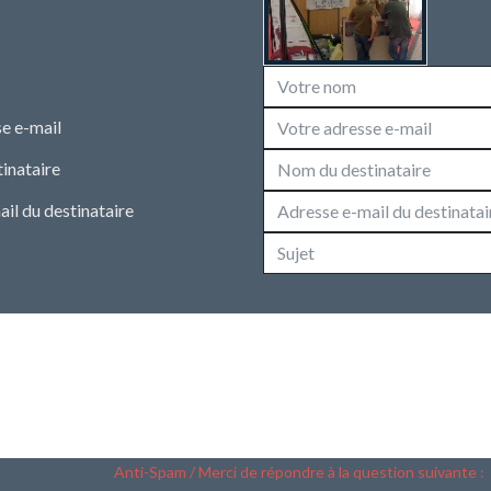
e e-mail
inataire
il du destinataire
Anti-Spam / Merci de répondre à la question suivante :