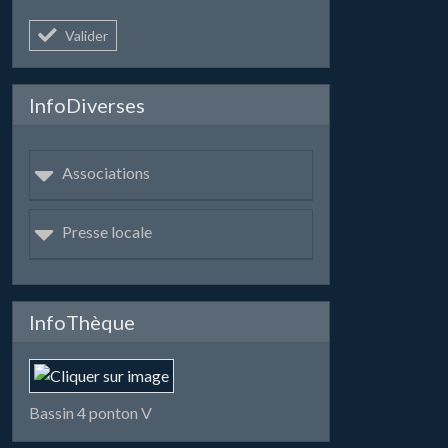
Valider
InfoDiverses
Associations
Presse locale
InfoThèque
Bassin 4 ponton V