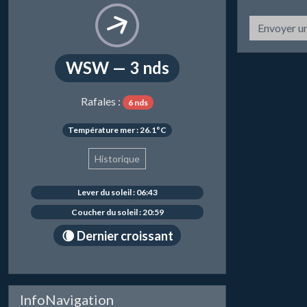
Envoyer u
WSW — 3 nds
Rafales :
6 nds
Température mer : 26.1°C
Historique
Lever du soleil : 06:43
Coucher du soleil : 20:59
🌘 Dernier croissant
InfoNavigation