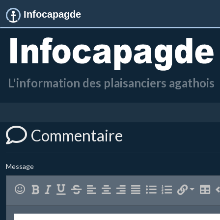
Infocapagde
L'information des plaisanciers agathois
Commentaire
Message