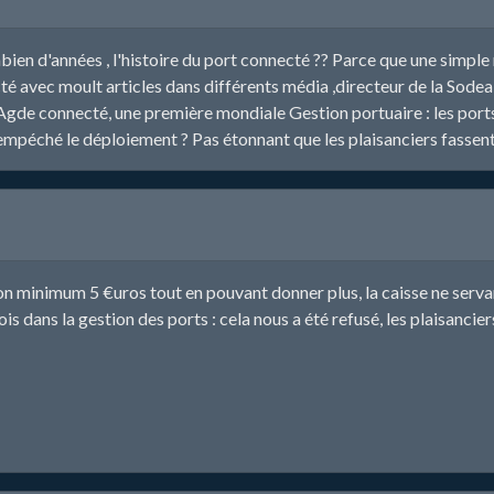
mbien d'années , l'histoire du port connecté ?? Parce que une simple
é avec moult articles dans différents média ,directeur de la Sodeal
'Agde connecté, une première mondiale Gestion portuaire : les port
empéché le déploiement ? Pas étonnant que les plaisanciers fassent 
 minimum 5 €uros tout en pouvant donner plus, la caisse ne servan
s dans la gestion des ports : cela nous a été refusé, les plaisanciers