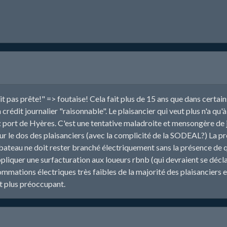
it pas prête!" => foutaise! Cela fait plus de 15 ans que dans certain
crédit journalier "raisonnable". Le plaisancier qui veut plus n'a qu'
ort de Hyères. C'est une tentative maladroite et mensongère de jus
ur le dos des plaisanciers (avec la complicité de la SODEAL?) La pre
n bateau ne doit rester branché électriquement sans la présence de
pliquer une surfacturation aux loueurs rbnb (qui devraient se déclar
mmations électriques très faibles de la majorité des plaisanciers 
st plus préoccupant.