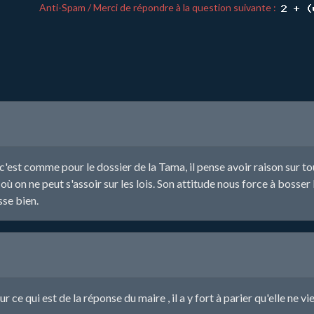
Anti-Spam / Merci de répondre à la question suivante :
est comme pour le dossier de la Tama, il pense avoir raison sur tout 
où on ne peut s'assoir sur les lois. Son attitude nous force à boss
sse bien.
ce qui est de la réponse du maire , il a y fort à parier qu'elle ne vi