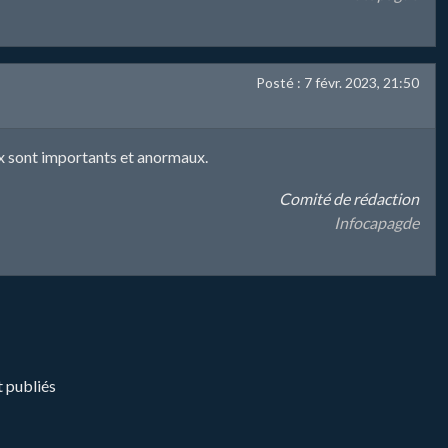
Posté : 7 févr. 2023, 21:50
ix sont importants et anormaux.
Comité de rédaction
Infocapagde
t publiés