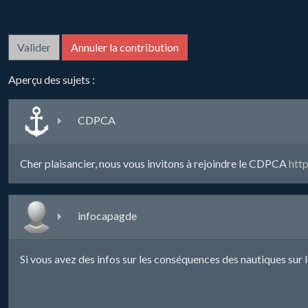
Aperçu des sujets :
CDPCA
Cher plaisancier, nous vous invitons à rejoindre le CDPCA
http
infocapagde
Si vous avez des infos sur les conséquences des nautiques sur l