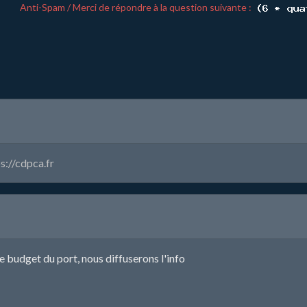
Anti-Spam / Merci de répondre à la question suivante :
s://cdpca.fr
e budget du port, nous diffuserons l'info