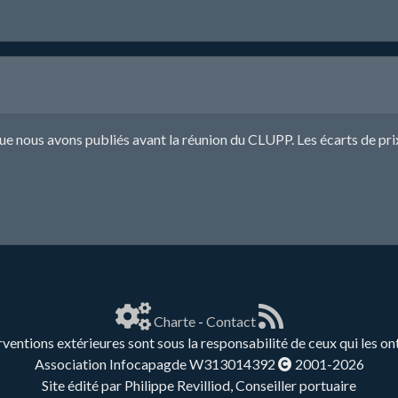
que nous avons publiés avant la réunion du CLUPP. Les écarts de pr
Charte
-
Contact
rventions extérieures sont sous la responsabilité de ceux qui les on
Association Infocapagde W313014392
2001-2026
Site édité par Philippe Revilliod, Conseiller portuaire