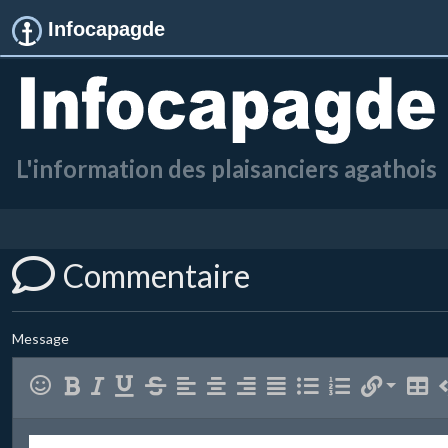
Infocapagde
L'information des plaisanciers agathois
Commentaire
Message