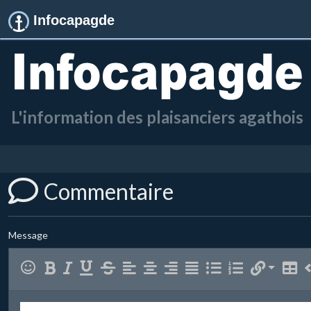
Infocapagde
L'information des plaisanciers agathois
Commentaire
Message