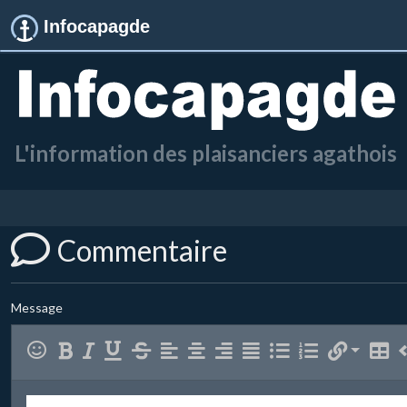
Infocapagde
L'information des plaisanciers agathois
Commentaire
Message