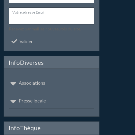
Votre adresse Email
Recevez par mail les nouveautés du site.
Valider
InfoDiverses
Associations
Presse locale
InfoThèque