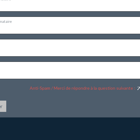
inataire
Anti-Spam / Merci de répondre à la question suivante :
r