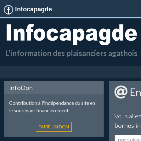
Infocapagde
L'information des plaisanciers agathois
InfoDon
Env
Contribution à l'indépendance du site en
le soutenant financièrement
Vous allez
bornes in
Nom du desti