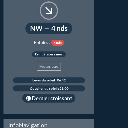
NW — 4 nds
Rafales :
6 nds
Température mer :
Historique
Lever du soleil : 06:42
Coucher du soleil : 21:00
🌘 Dernier croissant
InfoNavigation