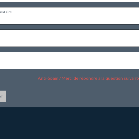
inataire
Anti-Spam / Merci de répondre à la question suivant
r