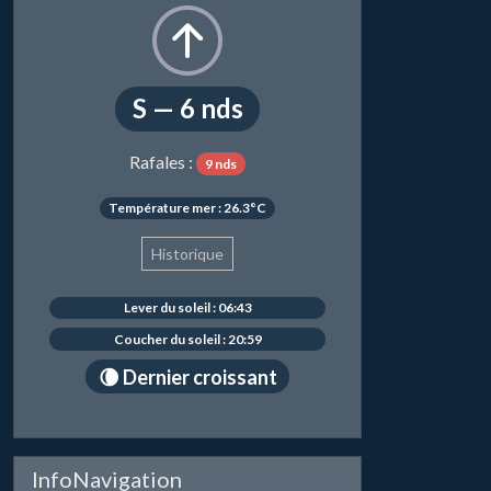
S — 6 nds
Rafales :
9 nds
Température mer : 26.3°C
Historique
Lever du soleil : 06:43
Coucher du soleil : 20:59
🌘 Dernier croissant
InfoNavigation