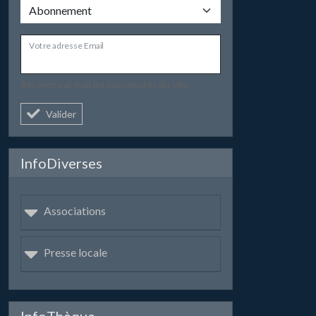
Votre adresse Email
Recevez par mail les nouveautés du site.
Valider
InfoDiverses
Associations
Presse locale
InfoThèque