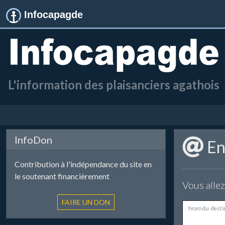
Infocapagde
L'information des plaisanciers agathois
InfoDon
Env
Contribution à l'indépendance du site en
le soutenant financièrement
Vous allez
Nom du desti