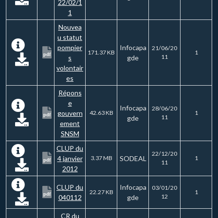
22/02/1
1
Nouvea
u statut
pompier
Infocapa
21/06/20
171.37 KB
1
pdf
11
s
gde
volontair
es
Répons
e
Infocapa
28/06/20
gouvern
42.63 KB
1
pdf
11
gde
ement
SNSM
CLUP du
22/12/20
4 janvier
3.37 MB
SODEAL
1
pdf
11
2012
CLUP du
Infocapa
03/01/20
22.27 KB
1
pdf
12
040112
gde
CR du