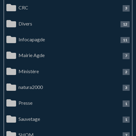
CRC
3
Divers
12
Infocapagde
11
Mairie Agde
7
Ministère
2
natura2000
3
Presse
1
Sauvetage
1
SHOM
7