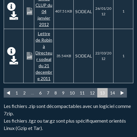
CLUP du
26/01/20
04
407.51 KB
SODEAL
1
pdf
12
janvier
2012
Lettre
de Robin
à
Directeu
22/03/20
SODEAL
35.54 KB
1
pdf
12
r sodeal
du 21
decembr
e 2011
◄
1
2
…
6
7
8
9
10
11
12
13
14
►
Les fichiers .zip sont décompactables avec un logiciel comme
7zip.
Les fichiers .tgz ou tar.gz sont plus spécifiquement orientés
Linux (Gzip et Tar).