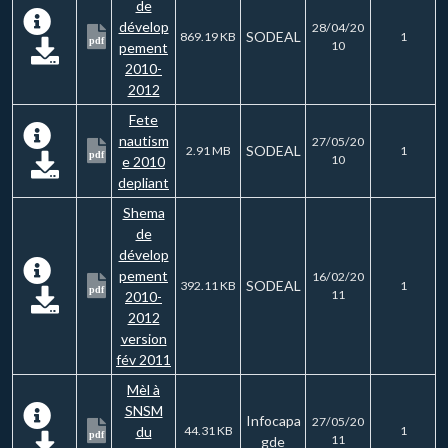
de
dévelop
28/04/20
SODEAL
869.19 KB
1
pdf
10
pement
2010-
2012
Fete
nautism
27/05/20
SODEAL
2.91 MB
1
pdf
10
e 2010
depliant
Shema
de
dévelop
pement
16/02/20
SODEAL
392.11 KB
1
pdf
11
2010-
2012
version
fév 2011
Mèl à
SNSM
Infocapa
27/05/20
du
44.31 KB
1
pdf
11
gde