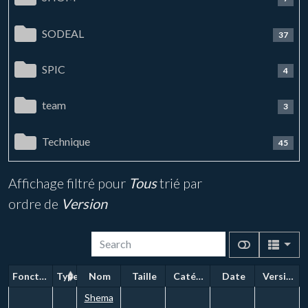
SODEAL
37
SPIC
4
team
3
Technique
45
Affichage filtré pour
Tous
trié par
ordre de
Version
Fonctions
Type
Nom
Taille
Catégorie
Date
Version
Shema