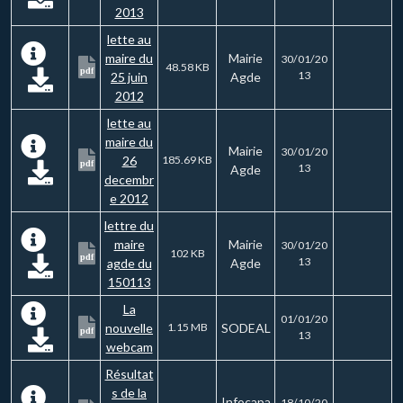
2013
lette au
maire du
Mairie
30/01/20
48.58 KB
pdf
13
25 juin
Agde
2012
lette au
maire du
Mairie
30/01/20
26
185.69 KB
pdf
13
Agde
decembr
e 2012
lettre du
maire
Mairie
30/01/20
102 KB
pdf
13
agde du
Agde
150113
La
01/01/20
nouvelle
1.15 MB
SODEAL
pdf
13
webcam
Résultat
s de la
Infocapa
18/10/20