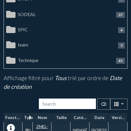
SODEAL
37
SPIC
4
team
3
Technique
45
Affichage filtré pour
Tous
trié par ordre de
Date
de création
Fonctions
Type
Nom
Taille
Catégorie
Date
Version
ZMEL-
natura2
06/08/20