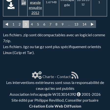
grande
1.67 MB
1
pdf
12
gde
enquête
2012
◄
1
2
3
4
5
6
7
8
9
…
13
14
►
Les fichiers .zip sont décompactables avec un logiciel comme
7zip.
Les fichiers .tgz ou tar.gz sont plus spécifiquement orientés
Linux (Gzip et Tar).
Charte
-
Contact
Les interventions extérieures sont sous la responsabilité de
ceux qui les ont publiés
Association Infocapagde W313014392
2001-2026
Site édité par Philippe Revilliod, Conseiller portuaire
Création Eole Web Diffusion