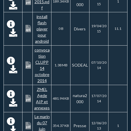
2015.pd
189.34 KB
1
pdf
15
000
f
install
flash
19/04/20
player
0 B
Divers
11.1
apk
15
pour
android
convoca
tion
CLUPP
07/10/20
SODEAL
1.38 MB
pdf
14
14
octobre
2014
ZMEL
Agde
natura2
17/07/20
481.94 KB
pdf
14
AIP et
000
annexes
Le marin
du 07
12/06/20
Presse
354.37 KB
1
pdf
13
juin