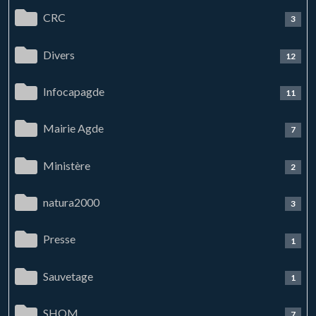
CRC
3
Divers
12
Infocapagde
11
Mairie Agde
7
Ministère
2
natura2000
3
Presse
1
Sauvetage
1
SHOM
7