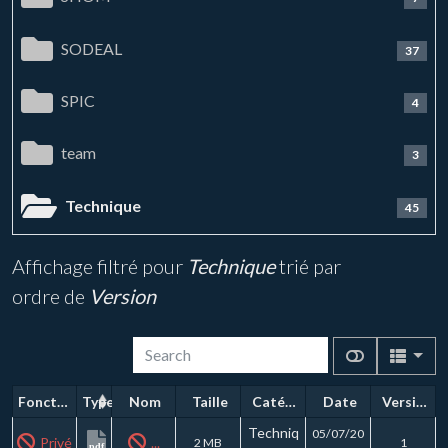
SODEAL
37
SPIC
4
team
3
Technique
45
Affichage filtré pour
Technique
trié par
ordre de
Version
Fonctions
Type
Nom
Taille
Catégorie
Date
Version
Techniq
05/07/20
Privé
...
2 MB
1
pdf