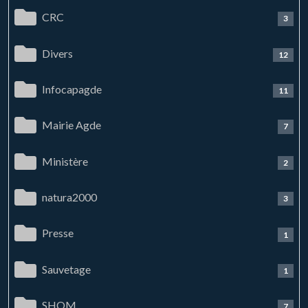
CRC
3
Divers
12
Infocapagde
11
Mairie Agde
7
Ministère
2
natura2000
3
Presse
1
Sauvetage
1
SHOM
7