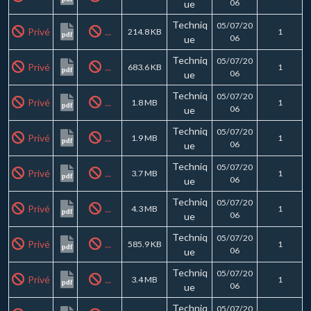
06
ue
Techniq
05/07/20
Privé
...
214.8 KB
1
pdf
06
ue
Techniq
05/07/20
Privé
...
683.6 KB
1
pdf
06
ue
Techniq
05/07/20
Privé
...
1.8 MB
1
pdf
06
ue
Techniq
05/07/20
Privé
...
1.9 MB
1
pdf
06
ue
Techniq
05/07/20
Privé
...
3.7 MB
1
pdf
06
ue
Techniq
05/07/20
Privé
...
4.3 MB
1
pdf
06
ue
Techniq
05/07/20
Privé
...
585.9 KB
1
pdf
06
ue
Techniq
05/07/20
Privé
...
3.4 MB
1
pdf
06
ue
Techniq
05/07/20