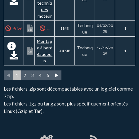
techniq
ues
moteur
Techniq
04/02/20
Privé
...
1 MB
1
pdf
08
ue
Montag
e à bord
Techniq
16/12/20
3.4 MB
1
pdf
09
Baudoui
ue
n
◄
1
2
3
4
5
►
Les fichiers .zip sont décompactables avec un logiciel comme
7zip.
Les fichiers .tgz ou tar.gz sont plus spécifiquement orientés
Linux (Gzip et Tar).