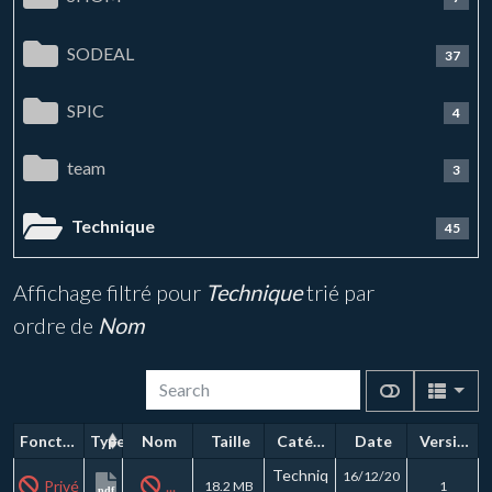
SODEAL
37
SPIC
4
team
3
Technique
45
Affichage filtré pour
Technique
trié par
ordre de
Nom
Fonctions
Type
Nom
Taille
Catégorie
Date
Version
Techniq
16/12/20
Privé
...
18.2 MB
1
pdf