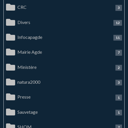
CRC
3
Divers
12
Infocapagde
11
Mairie Agde
7
Ministère
2
natura2000
3
Presse
1
Sauvetage
1
SHOM
7