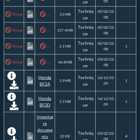
09
ue
Techniq
05/02/20
Privé
...
51 MB
pdf
08
ue
Techniq
05/02/20
Privé
...
157.4 MB
pdf
08
ue
Techniq
02/02/20
Privé
...
1.1 MB
1
pdf
08
ue
Techniq
03/02/20
Privé
...
66.8 MB
pdf
08
ue
Honda
Techniq
16/12/20
1.9 MB
1
pdf
09
BF2A
ue
Honda
Techniq
16/12/20
1.5 MB
1
pdf
09
BF2D
ue
Inventai
re
docume
Techniq
03/02/20
nts
22 KB
4
xls
08
ue