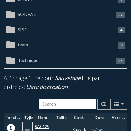
SODEAL
37
SPIC
4
team
3
Technique
45
Affichage filtré pour
Sauvetage
trié par
ordre de
Date de création
Fonctions
Type
Nom
Taille
Catégorie
Date
Version
SA0129
Sauveta
29/10/20