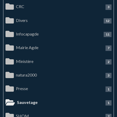
CRC
3
Divers
12
Infocapagde
11
Mairie Agde
7
Ministère
2
natura2000
3
Presse
1
Sauvetage
1
SHOM
7