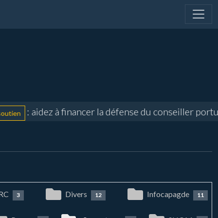
: aidez à financer la défense du conseiller portuai
n
RC
Divers
Infocapagde
3
12
11