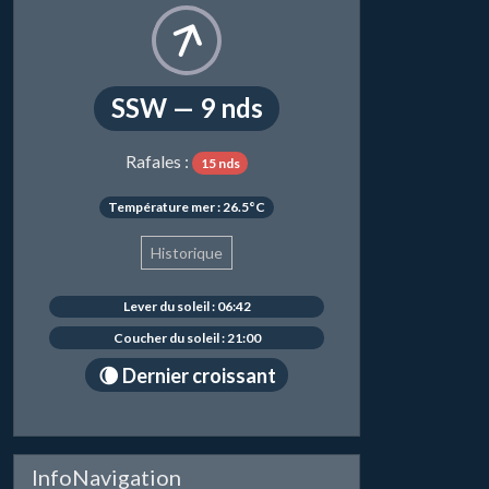
SSW — 9 nds
Rafales :
15 nds
Température mer : 26.5°C
Historique
Lever du soleil : 06:42
Coucher du soleil : 21:00
🌘 Dernier croissant
InfoNavigation