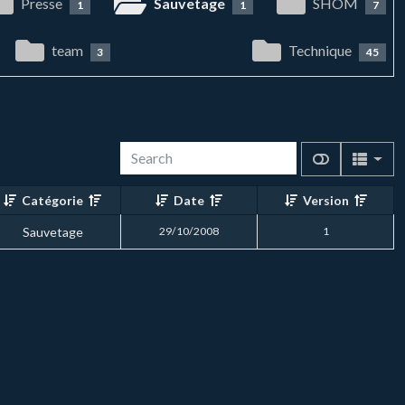
Presse
Sauvetage
SHOM
1
1
7
team
Technique
3
45
Catégorie
Date
Version
Sauvetage
29/10/2008
1