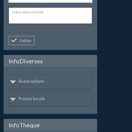
Votre adresse Email
Recevez par mail les nouveautés du site.
Valider
InfoDiverses
Associations
Presse locale
InfoThèque