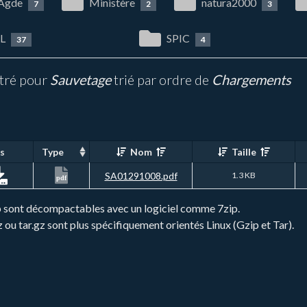
 Agde
Ministère
natura2000
7
2
3
L
SPIC
37
4
ltré pour
Sauvetage
trié par ordre de
Chargements
s
Type
Nom
Taille
SA01291008.pdf
1.3 KB
pdf
zip sont décompactables avec un logiciel comme 7zip.
gz ou tar.gz sont plus spécifiquement orientés Linux (Gzip et Tar).