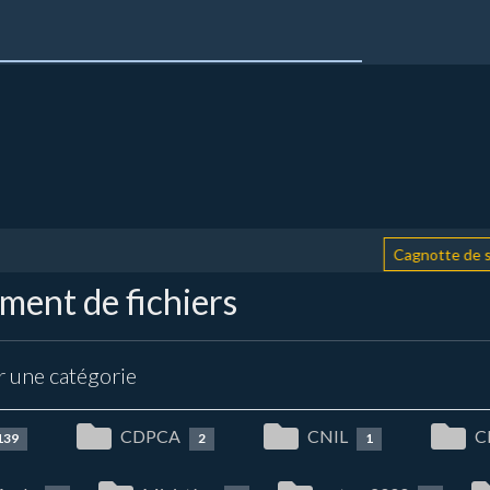
Cagnotte de soutie
ent de fichiers
r une catégorie
CDPCA
CNIL
C
139
2
1