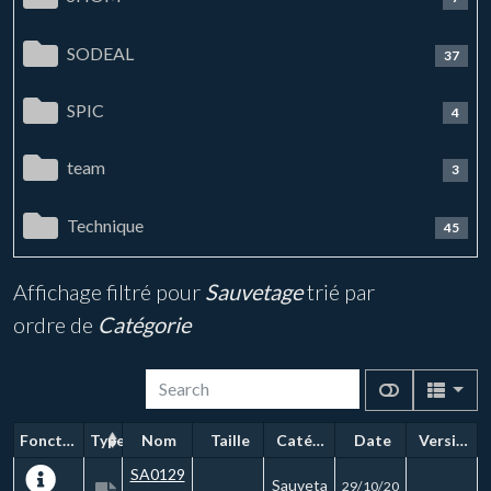
SODEAL
37
SPIC
4
team
3
Technique
45
Affichage filtré pour
Sauvetage
trié par
ordre de
Catégorie
Fonctions
Type
Nom
Taille
Catégorie
Date
Version
SA0129
Sauveta
29/10/20