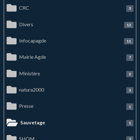
CRC
3
Divers
12
Infocapagde
11
Mairie Agde
7
Ministère
2
natura2000
3
Presse
1
Sauvetage
1
SHOM
7