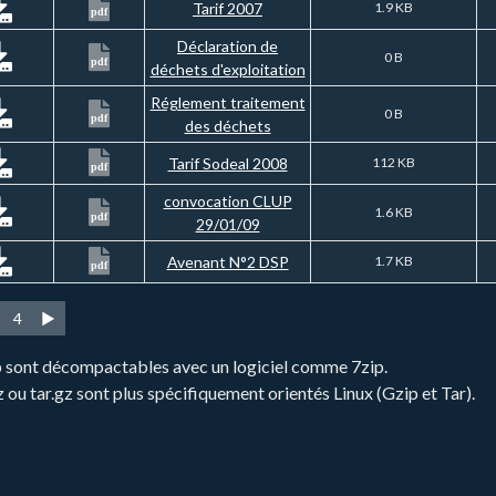
Tarif 2007
1.9 KB
pdf
Déclaration de
0 B
pdf
déchets d'exploitation
Réglement traitement
0 B
pdf
des déchets
Tarif Sodeal 2008
112 KB
pdf
convocation CLUP
1.6 KB
pdf
29/01/09
Avenant N°2 DSP
1.7 KB
pdf
4
►
zip sont décompactables avec un logiciel comme 7zip.
gz ou tar.gz sont plus spécifiquement orientés Linux (Gzip et Tar).