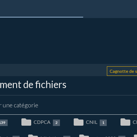
Cagnotte de soutie
ent de fichiers
r une catégorie
CDPCA
CNIL
C
139
2
1