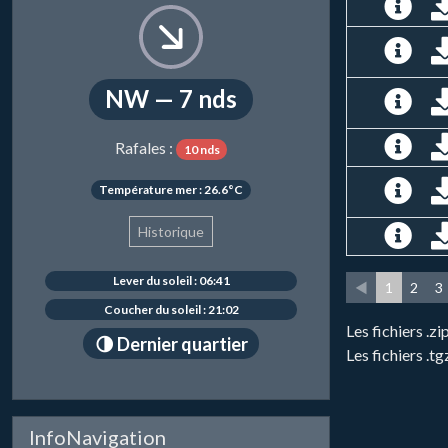
NW — 7 nds
Rafales :
10 nds
Température mer : 26.6°C
Historique
Lever du soleil : 06:41
◄
1
2
3
Coucher du soleil : 21:02
Les fichiers .
🌗 Dernier quartier
Les fichiers .t
InfoNavigation