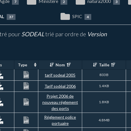
 Agde
Ministère
natura2000
7
2
3
AL
SPIC
37
4
ltré pour
SODEAL
trié par ordre de
Version
s
Type
Nom
Taille
tarif sodeal 2005
833 B
pdf
Tarif sodéal 2006
1.4 KB
pdf
Projet 2006 de
nouveau réglement
1.8 KB
pdf
des ports
Réglement police
4.8 MB
pdf
portuaire