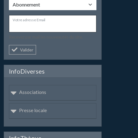
Votre adresse Email
Recevez par mail les nouveautés du site.
Valider
InfoDiverses
Associations
Presse locale
InfoThèque