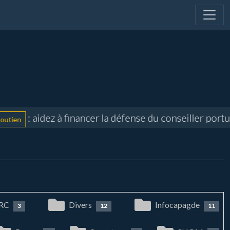
: aidez à financer la défense du conseiller portuai
n
RC
Divers
Infocapagde
3
12
11