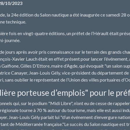
28/10/2023
e, la 24e édition du Salon nautique a été inaugurée ce samedi 28 oc
one technique.
ière fois en vingt-quatre éditions, un préfet de l’Hérault était pr
mi-journée.
de jours après avoir pris connaissance sur le terrain des grands cha
nçois-Xavier Lauch était en effet présent pour lancer l’événement, a
 Galfione, Gilles D’Ettore, maire d’Agde, qui évoquait "un salon sup
trice Canayer, Jean-Louis Gély, vice-président du département de l
i, sans oublier le représentant de l’Union des villes portuaires d’Oc
lière porteuse d’emplois" pour le pré
onnels qui, sur le podium "Midi Libre", n’ont eu de cesse de rappeler
régionale tourne à 70 % autour du tourisme, mais elle est aussi indu
yer. Jean-Louis Gély parlait lui "d’un événement d’envergure national
rtant de Méditerranée française."Le succès du Salon nautique est t