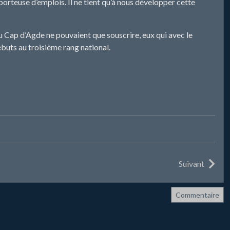
porteuse d’emplois. Il ne tient qu’à nous développer cette
 Cap d’Agde ne pouvaient que souscrire, eux qui avec le
débuts au troisième rang national.
Suivant
Commentaire