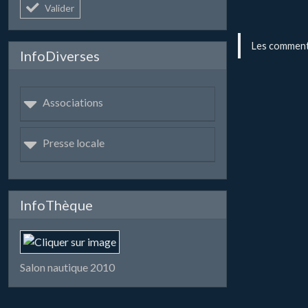
Valider
Les commenta
InfoDiverses
Associations
Presse locale
InfoThèque
Salon nautique 2010