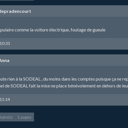
depradencourt
pulaire comme la voiture électrique, foutage de gueule
 10:33
Anna
oute rien à la SODEAL , du moins dans les comptes puisque ça ne re
nel de SODEAL fait la mise ne place bénévolement en dehors de leur 
 11:14
aire(s)
1 pages