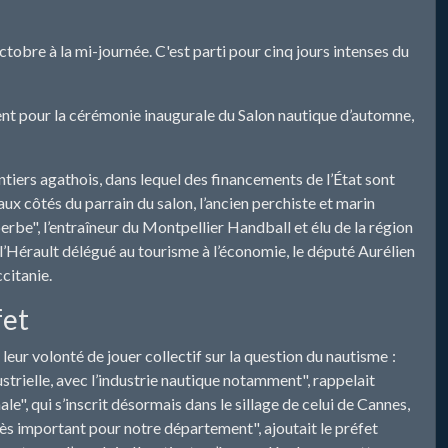
tobre à la mi-journée. C'est parti pour cinq jours intenses du
ésent pour la cérémonie inaugurale du Salon nautique d’automne,
ntiers agathois, dans lequel des financements de l’État sont
ux côtés du parrain du salon, l’ancien perchiste et marin
erbe", l’entraîneur du Montpellier Handball et élu de la région
’Hérault délégué au tourisme à l’économie, le député Aurélien
citanie.
fet
 leur volonté de jouer collectif sur la question du nautisme :
strielle, avec l’industrie nautique notamment", rappelait
e", qui s’inscrit désormais dans le sillage de celui de Cannes,
rès important pour notre département", ajoutait le préfet