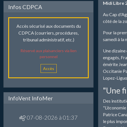
Midi Libre 
Infos CDPCA
Au Cap d'Agd
côté de la z
Accès sécurisé aux documents du
Pour la prem
CDPCA (courriers, procédures,
samedi à la 
tribunal administratif, etc.)
Une dizaine 
Réservé aux plaisanciers via lien
personnel
engagés, Fra
émérite Jean
Accès
Occitanie Pa
Lopez-Liguor
"Une fi
InfoVent InfoMer
Des instituti
"L’économie 
Patrice Cana
07-08-2026 à 01:37
le plus impo