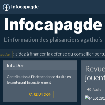
Infocapagde
L'information des plaisanciers agathois
: aidez à financer la défense du conseiller portua
en
InfoDon
Revue
jouent
Contribution à l'indépendance du site en
le soutenant financièrement
Audio