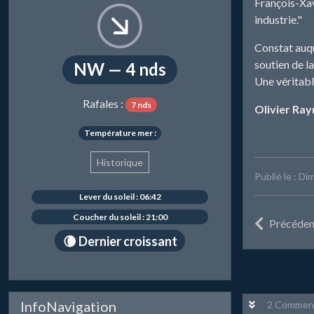
François-Xav
industrie."
Constat auqu
soutien de la
NW — 4 nds
Une véritabl
Rafales :
7 nds
Olivier Ra
Température mer :
Historique
Publié le : D
Lever du soleil : 06:42
Coucher du soleil : 21:00
Précéden
🌘 Dernier croissant
InfoNavigation
2 Comment