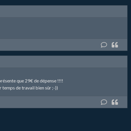
présente que 29€ de dépense !!!!
temps de travail bien sûr ;-))