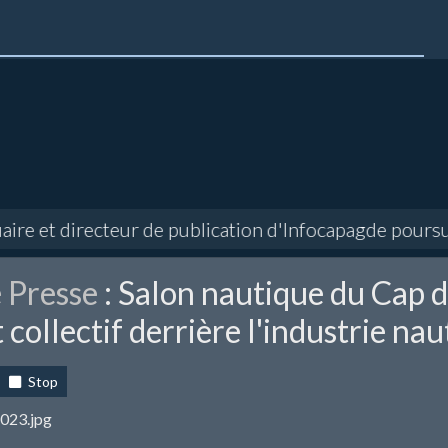
ire et directeur de publication d'Infocapagde poursuiv
 Presse
: Salon nautique du Cap d'
 collectif derrière l'industrie na
Stop