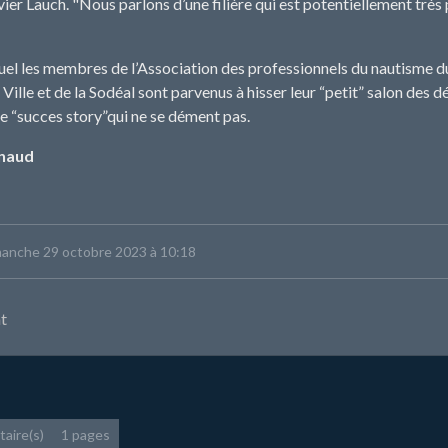
ier Lauch. "Nous parlons d’une filière qui est potentiellement très 
el les membres de l’Association des professionnels du nautisme du
 Ville et de la Sodéal sont parvenus à hisser leur “petit” salon des 
e “succes story”qui ne se dément pas.
ynaud
imanche 29 octobre 2023 à 10:18
t
aire(s)
1 pages