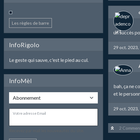
Les règles de barre
un succès po
InfoRigolo
29 oct. 2023,
Le geste qui sauve, c'est le pied au cul.
InfoMèl
bah, ça ne c
et le person
29 oct. 2023,
Votre adresse Email
2 Comment
Recevez par mail les nouveautés du site.