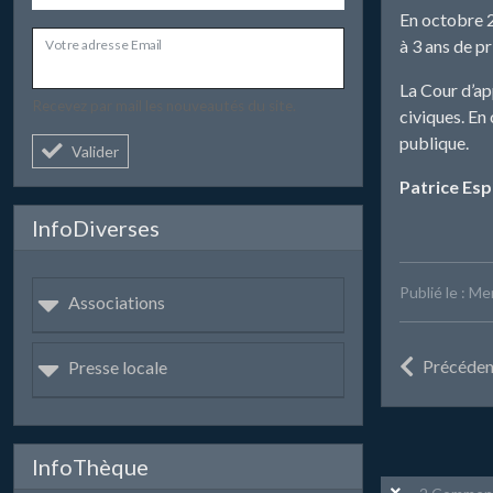
En octobre 2
à 3 ans de pr
Votre adresse Email
La Cour d’app
Recevez par mail les nouveautés du site.
civiques. En
publique.
Valider
Patrice Esp
InfoDiverses
Publié le : M
Associations
Précéden
Presse locale
InfoThèque