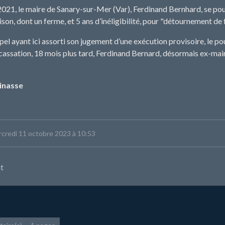
021, le maire de Sanary-sur-Mer (Var), Ferdinand Bernhard, se pour
ison, dont un ferme, et 5 ans d’inéligibilité, pour "détournement de 
el ayant ici assorti son jugement d’une exécution provisoire, le pou
 cassation, 18 mois plus tard, Ferdinand Bernard, désormais ex-mai
inasse
ercredi 11 octobre 2023 à 10:53
t