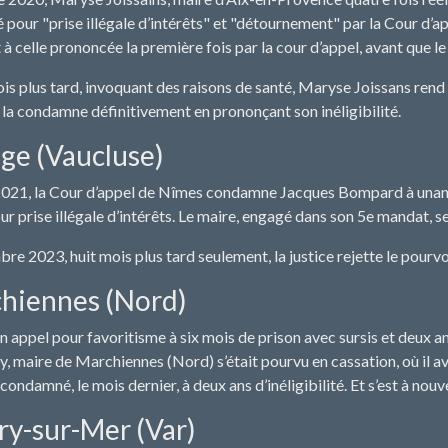
té pour "prise illégale d’intérêts" et "détournement" par la Cour d’a
 à celle prononcée la première fois par la cour d’appel, avant que l
s plus tard, invoquant des raisons de santé, Maryse Joissans rend 
 la condamne définitivement en prononçant son inéligibilité.
ge (Vaucluse)
021, la Cour d’appel de Nîmes condamne Jacques Bompard à unan de 
r prise illégale d’intérêts. Le maire, engagé dans son 5e mandat, s
re 2023, huit mois plus tard seulement, la justice rejette le pour
hiennes (Nord)
appel pour favoritisme à six mois de prison avec sursis et deux ans 
, maire de Marchiennes (Nord) s’était pourvu en cassation, où il ava
condamné, le mois dernier, à deux ans d’inéligibilité. Et s’est à nou
ry-sur-Mer (Var)