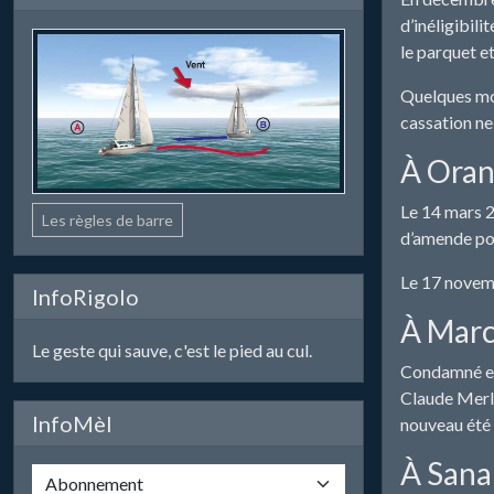
d’inéligibili
le parquet et
Quelques moi
cassation ne
À Oran
Le 14 mars 2
Les règles de barre
d’amende pou
Le 17 novemb
InfoRigolo
À Marc
Le geste qui sauve, c'est le pied au cul.
Condamné en 
Claude Merly
InfoMèl
nouveau été 
À Sana