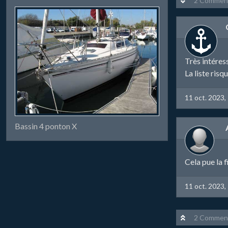
2 Comment
Très intéres
La liste risq
11 oct. 2023,
Bassin 4 ponton X
Cela pue la f
11 oct. 2023,
2 Comment