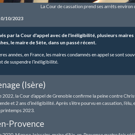
La Cour de cassation prend ses arrêts environ d
10/10/2023
 par la Cour d'appel avec de l'inéligibilité, plusieurs mair
s, le maire de Sète, dans un passé récent.
ères années, en France, les maires condamnés en appel se sont sou
de suspendre l’inéligibilité.
enage (Isère)
2022, la Cour d’appel de Grenoble confirme la peine contre Christia
de et 2 ans d’inéligibilité. Après s’être pourvu en cassation, l’élu,
u printemps 2023.
en-Provence
2020, Maryse Joissains, maire d’Aix-en-Provence quatre fois réélu