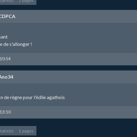
aire(s)
1 pages
CDPCA
sant
ue de s'allonger !
 10:54
Ano34
in de règne pour l'édile agathois
 13:10
aire(s)
1 pages