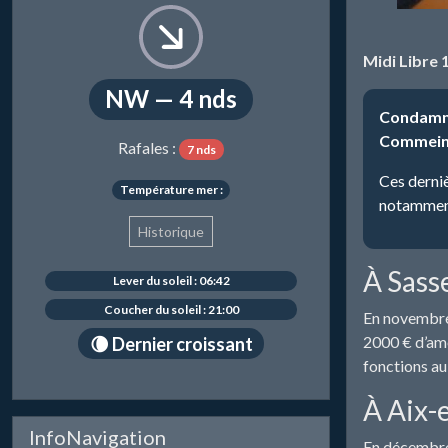
Midi Libre 
NW — 4 nds
Condamnés
Commeinhe
Rafales :
7 nds
Ces derni
Température mer :
notamment 
Historique
À Sass
Lever du soleil : 06:42
Coucher du soleil : 21:00
En novembre 
2000 € d’amen
🌘 Dernier croissant
fonctions a
À Aix-
InfoNavigation
En décembre 