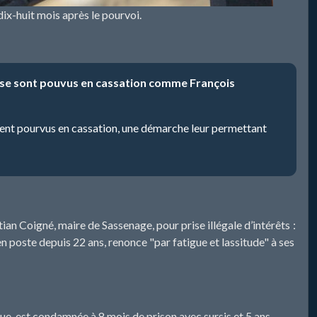
ix-huit mois après le pourvoi.
es se sont pouvus en cassation comme François
vent pourvus en cassation, une démarche leur permettant
n Coigné, maire de Sassenage, pour prise illégale d’intérêts :
 en poste depuis 22 ans, renonce "par fatigue et lassitude" à ses
e, est condamnée à 8 mois de prison avec sursis et 5 ans