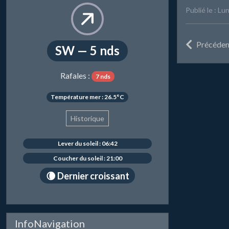
Publié le : Lu
Précéden
SW — 5 nds
Rafales :
7 nds
Température mer : 26.5°C
Historique
Lever du soleil : 06:42
Coucher du soleil : 21:00
🌘 Dernier croissant
InfoNavigation