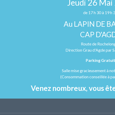
Jeudi 26 Mai
de 17 h 30 à 19 h 
Au LAPIN DE B
CAP D'AG
Route de Rochelon
Direction Grau d'Agde par S
Parking Gratui
Salle mise gracieusement à not
(Consommation conseillée à par
Venez nombreux, vous ête