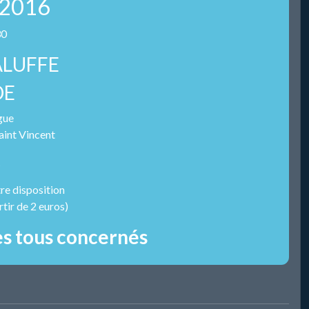
 2016
30
ALUFFE
DE
gue
aint Vincent
t
re disposition
tir de 2 euros)
s tous concernés