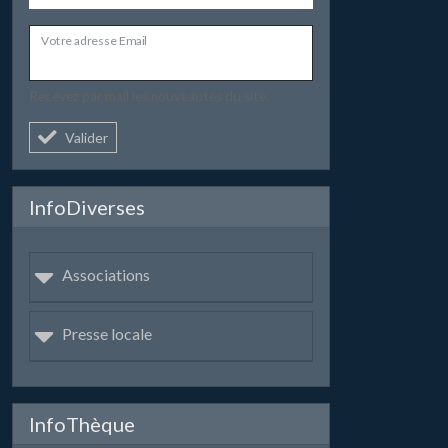
Votre adresse Email
Recevez par mail les nouveautés du site.
Valider
InfoDiverses
Associations
Presse locale
InfoThèque