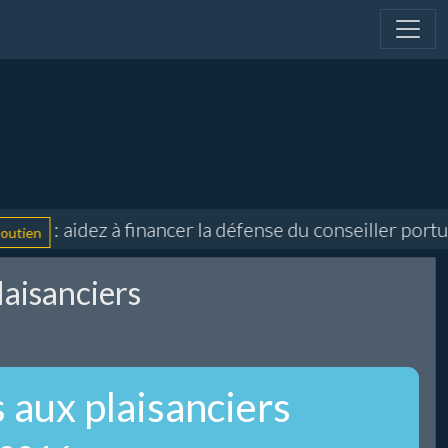
: aidez à financer la défense du conseiller portuai
n
laisanciers
 aux plaisanciers