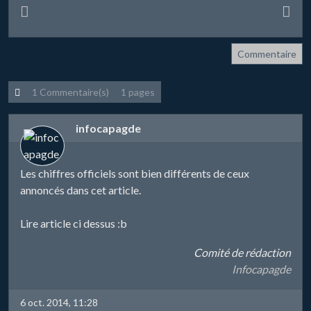
Commentaire
1 Commentaire(s)
1 pages
infocapagde
Les chiffres officiels sont bien différents de ceux
annoncés dans cet article.
Lire article ci dessus :b
Comité de rédaction
Infocapagde
6 oct. 2014, 11:28