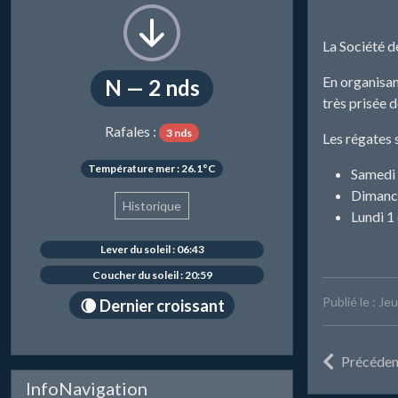
La Société d
En organisan
N — 2 nds
très prisée 
Rafales :
3 nds
Les régates 
Température mer : 26.1°C
Samedi 
Dimanch
Historique
Lundi 1 
Lever du soleil : 06:43
Coucher du soleil : 20:59
Publié le : J
🌘 Dernier croissant
Précéden
InfoNavigation