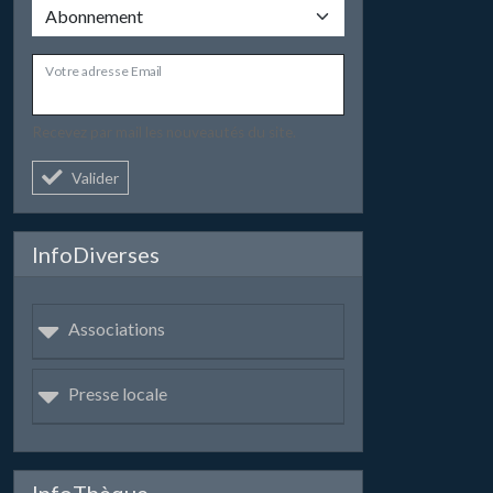
Votre adresse Email
Recevez par mail les nouveautés du site.
Valider
InfoDiverses
Associations
Presse locale
InfoThèque