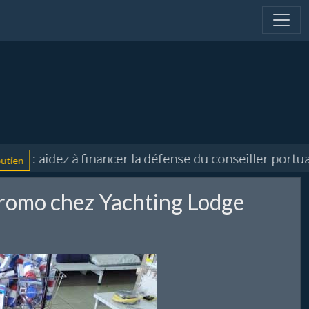
: aidez à financer la défense du conseiller portuaire
promo chez Yachting Lodge