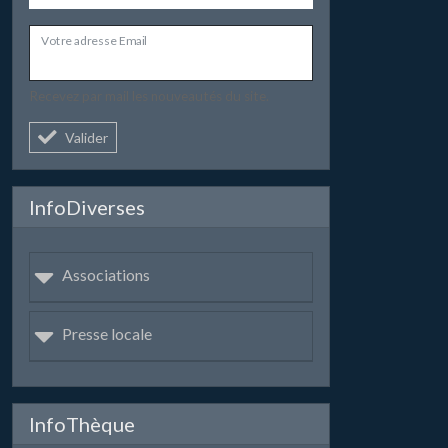
Votre adresse Email
Recevez par mail les nouveautés du site.
Valider
InfoDiverses
Associations
Presse locale
InfoThèque