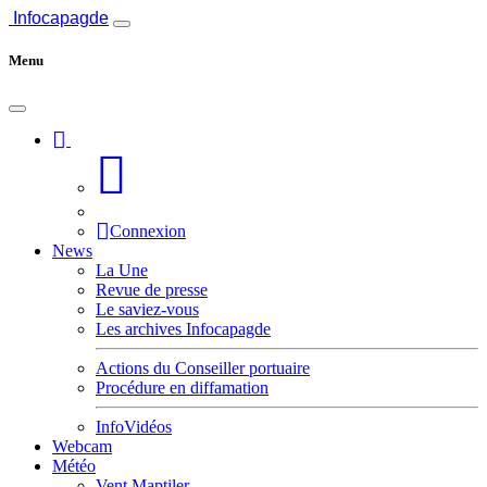
Infocapagde
Menu
Connexion
News
La Une
Revue de presse
Le saviez-vous
Les archives Infocapagde
Actions du Conseiller portuaire
Procédure en diffamation
InfoVidéos
Webcam
Météo
Vent Maptiler