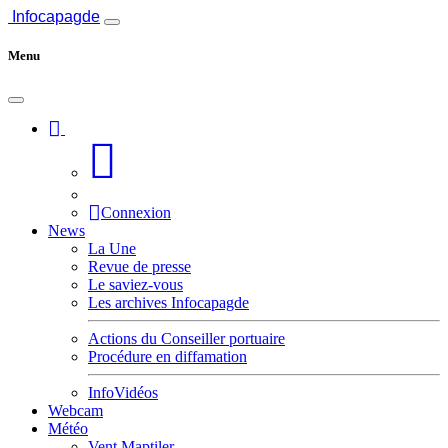
Infocapagde
Menu
Connexion
News
La Une
Revue de presse
Le saviez-vous
Les archives Infocapagde
Actions du Conseiller portuaire
Procédure en diffamation
InfoVidéos
Webcam
Météo
Vent Maptiler