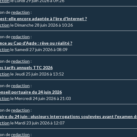
ction
le Lundi 29 juin 2026 à 09:26
ion de
redaction
:
 est-elle encore adaptée à l'ère d'Internet ?
ction
le Dimanche 28 juin 2026 à 10:26
ion de
redaction
:
ce au Cap d'Agde : rêve ou réalité ?
ction
le Samedi 27 juin 2026 à 08:09
ion de
redaction
:
s tarifs annuels TTC 2026
ction
le Jeudi 25 juin 2026 à 13:52
ion de
redaction
:
nseil portuaire du 24 juin 2026
ction
le Mercredi 24 juin 2026 à 21:03
ion de
redaction
:
aire du 24 juin : plusieurs interrogations soulevées avant l'examen 
ction
le Mardi 23 juin 2026 à 12:07
ion de
redaction
: