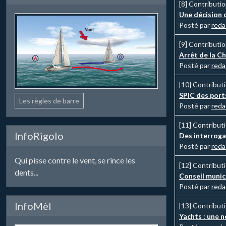
[8]
Contributi
Une décision 
Posté par
reda
[9]
Contributi
Arrêt de la C
Posté par
reda
[10]
Contribut
SPIC des ports
Les règles de barre
Posté par
reda
[11]
Contribut
InfoRigolo
Des interrogat
Posté par
reda
Qui pisse contre le vent, se rince les
[12]
Contribut
dents...
Conseil munici
Posté par
reda
InfoMèl
[13]
Contribut
Yachts : une n