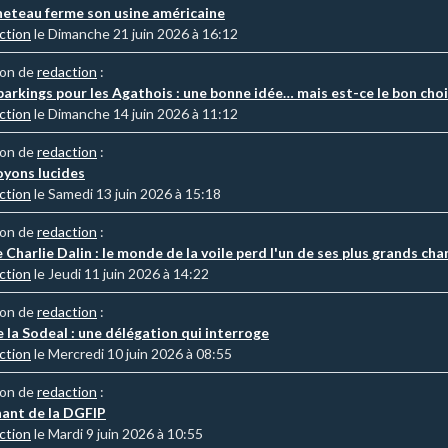
eteau ferme son usine américaine
ction
le Dimanche 21 juin 2026 à 16:12
ion de
redaction
:
parkings pour les Agathois : une bonne idée… mais est-ce le bon ch
ction
le Dimanche 14 juin 2026 à 11:12
ion de
redaction
:
oyons lucides
ction
le Samedi 13 juin 2026 à 15:18
ion de
redaction
:
 Charlie Dalin : le monde de la voile perd l'un de ses plus grands ch
ction
le Jeudi 11 juin 2026 à 14:22
ion de
redaction
:
 la Sodeal : une délégation qui interroge
ction
le Mercredi 10 juin 2026 à 08:55
ion de
redaction
:
ant de la DGFIP
ction
le Mardi 9 juin 2026 à 10:55