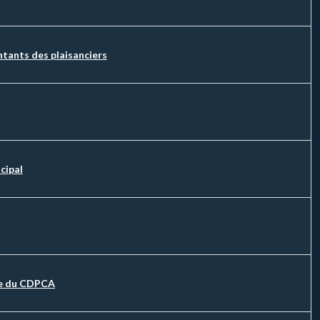
entants des plaisanciers
cipal
ale du CDPCA