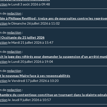
ction
le Lundi 3 août 2026 à 09:48
on de
redaction
:
in à Philippe Revilliod : treize ans de poursuites contre les représ
ction
le Dimanche 26 juillet 2026 à 11:02
on de
redaction
:
 Occitanie du 21 juillet 2026
ction
le Mardi 21 juillet 2026 à 15:47
on de
redaction
:
it le juge des référés pour demander la suspension d'un arrêté muni
ction
le Lundi 20 juillet 2026 à 19:04
on de
redaction
:
le nouveau Maire face à ses responsabilités
ction
le Vendredi 17 juillet 2026 à 10:20
on de
redaction
:
 Chambre du contentieux constitue un tournant dans la plainte pén
ction
le Jeudi 9 juillet 2026 à 10:57