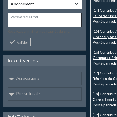
Posté par
reda
[14]
Contribut
La loi de 1881
Votre adresse Email
Posté par
reda
[15]
Contribut
Recevez par mail les nouveautés du site.
Grande plaisan
Valider
Posté par
reda
[16]
Contribut
Comparatif de
InfoDiverses
Posté par
reda
[17]
Contribut
Associations
Réunion du Co
Posté par
reda
Presse locale
[18]
Contribut
Conseil portu
Posté par
reda
[19]
Contribut
InfoThèque