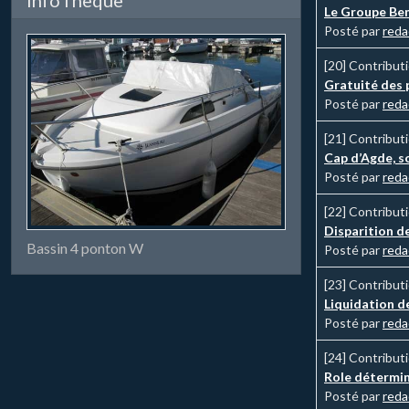
Le Groupe Ben
Posté par
reda
[20]
Contribut
Gratuité des 
Posté par
reda
[21]
Contribut
Cap d’Agde, s
Posté par
reda
[22]
Contribut
Disparition de
Bassin 4 ponton W
Posté par
reda
[23]
Contribut
Liquidation de
Posté par
reda
[24]
Contribut
Role détermin
Posté par
reda