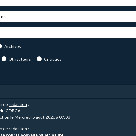
Archives
Utilisateurs
Critiques
on de
redaction
:
 du CDPCA
ction
le Mercredi 5 août 2026 à 09:08
on de
redaction
:
ité pour la nouvelle municipalité