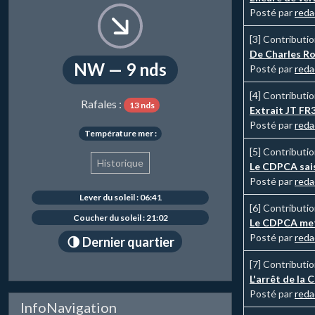
Posté par
reda
[3]
Contributi
De Charles Rob
NW — 9 nds
Posté par
reda
[4]
Contributi
Rafales :
13 nds
Extrait JT FR3
Posté par
reda
Température mer :
[5]
Contributi
Historique
Le CDPCA sais
Posté par
reda
Lever du soleil : 06:41
[6]
Contributi
Coucher du soleil : 21:02
Le CDPCA met 
Posté par
reda
🌗 Dernier quartier
[7]
Contributi
L'arrêt de la
Posté par
reda
InfoNavigation