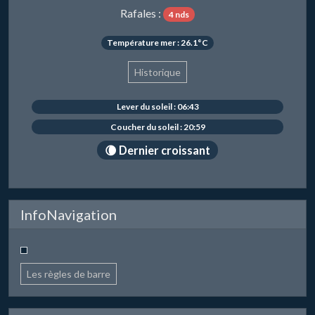
Rafales :
4 nds
Température mer : 26.1°C
Historique
Lever du soleil : 06:43
Coucher du soleil : 20:59
🌘 Dernier croissant
InfoNavigation
Les règles de barre