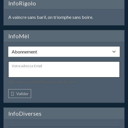
InfoRigolo
A vaincre sans baril, on triomphe sans boire.
InfoMèl
Votre adresse Email
Recevez par mail les nouveautés du site.
Valider
InfoDiverses