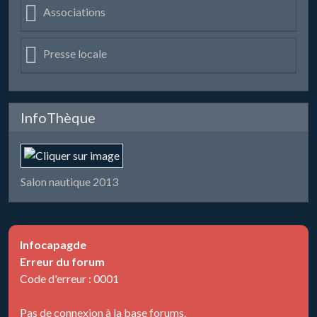
Associations
Presse locale
InfoThèque
Salon nautique 2013
Infocapagde
Erreur du forum
Code d'erreur : 0001
Pas de connexion à la base forums.