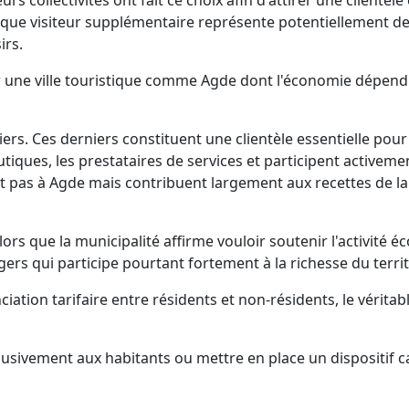
collectivités ont fait ce choix afin d'attirer une clientèle 
que visiteur supplémentaire représente potentiellement de
irs.
r une ville touristique comme Agde dont l'économie dépend 
iers. Ces derniers constituent une clientèle essentielle pour
tiques, les prestataires de services et participent activemen
t pas à Agde mais contribuent largement aux recettes de l
ors que la municipalité affirme vouloir soutenir l'activité é
ers qui participe pourtant fortement à la richesse du territ
ciation tarifaire entre résidents et non-résidents, le véritabl
clusivement aux habitants ou mettre en place un dispositif c