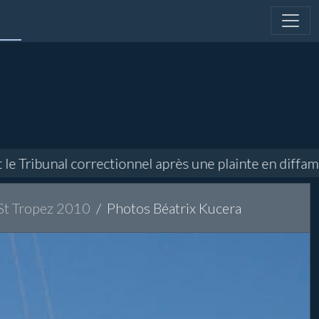
ribunal correctionnel après une plainte en diffamatio
 St Tropez 2010
Photos Béatrix Kucera