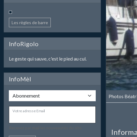
Les règles de barre
InfoRigolo
Le geste qui sauve, c'est le pied au cul.
InfoMèl
Photos Béatr
Votre adresse Email
Recevez par mail les nouveautés du site.
Informa