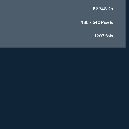
89.748 Ko
480 x 640 Pixels
1207 fois