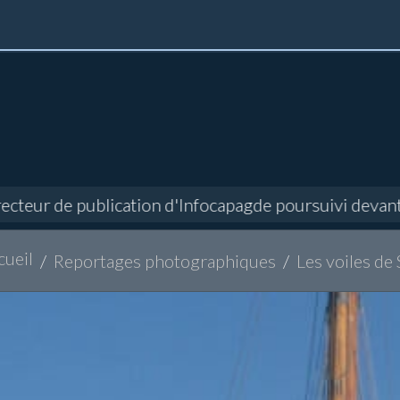
ur de publication d'Infocapagde poursuivi devant le T
cueil
Reportages photographiques
Les voiles de